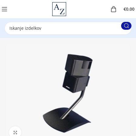
€
0.00
Klikni za povečavo