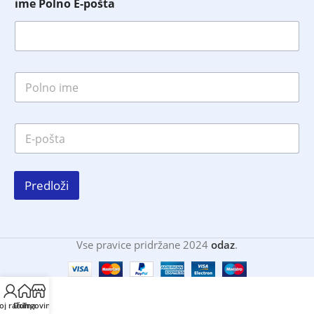
ime Polno E-pošta
P
o
l
n
E
o
-
i
p
m
o
e
š
*
Predloži
t
a
*
Vse pravice pridržane 2024
odaz
.
oj račun
Doma
Trgovina