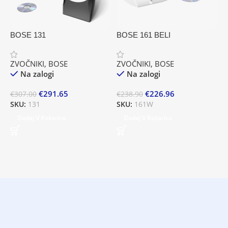
J
K
BOSE 131
BOSE 161 BELI
z
Z
ZVOČNIKI
,
BOSE
ZVOČNIKI
,
BOSE
Na zalogi
Na zalogi
€
S
€
291.65
€
226.96
€
307.00
€
238.90
SKU:
131
SKU:
161W
Dodaj V Košarico
Dodaj V Košarico