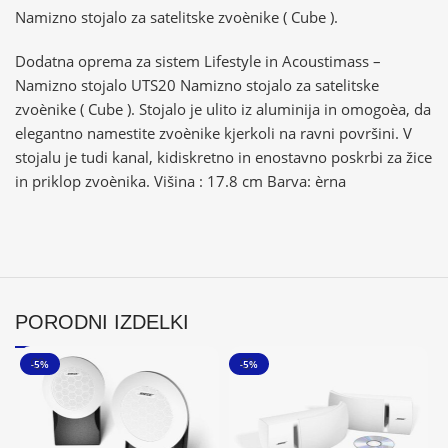
Namizno stojalo za satelitske zvoènike ( Cube ).
Dodatna oprema za sistem Lifestyle in Acoustimass –
Namizno stojalo UTS20 Namizno stojalo za satelitske
zvoènike ( Cube ). Stojalo je ulito iz aluminija in omogoèa, da
elegantno namestite zvoènike kjerkoli na ravni površini. V
stojalu je tudi kanal, kidiskretno in enostavno poskrbi za žice
in priklop zvoènika. Višina : 17.8 cm Barva: èrna
PORODNI IZDELKI
-5%
-5%