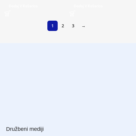
Dodaj V Košarico
Dodaj V Košarico
1
2
3
→
Družbeni mediji