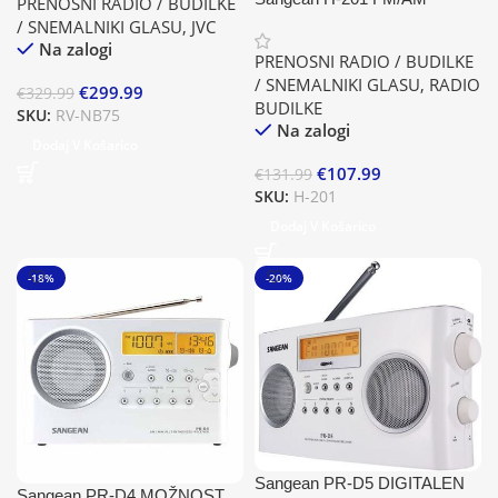
PRENOSNI RADIO / BUDILKE
DIGITALEN RADIO,
/ SNEMALNIKI GLASU
,
JVC
VODOTESEN, VELIK
Na zalogi
PRENOSNI RADIO / BUDILKE
ZASLON, Z VGRAJENA
/ SNEMALNIKI GLASU
,
RADIO
€
299.99
SVETILKA
€
329.99
BUDILKE
SKU:
RV-NB75
Na zalogi
Dodaj V Košarico
€
107.99
€
131.99
SKU:
H-201
Dodaj V Košarico
-18%
-20%
Sangean PR-D5 DIGITALEN
Sangean PR-D4 MOŽNOST