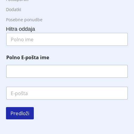
Dodatki
Posebne ponudbe
Hitra oddaja
P
o
l
n
Polno E-pošta ime
o
i
m
e
*
E
-
p
o
š
Predloži
t
a
*