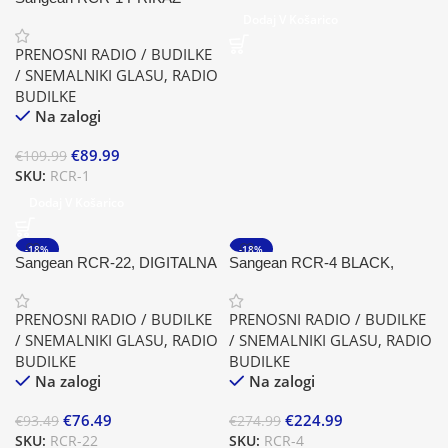
ANALOGNE IN DIGITALNE
Dodaj V Košarico
URE, 21 SPOMINSKIH MEST,
PRENOSNI RADIO / BUDILKE
PRILAGODLJIVA
/ SNEMALNIKI GLASU
,
RADIO
SVETILNOST ZASLONA,
BUDILKE
MW/FM/LW FREKVENCE
Na zalogi
€
89.99
€
109.99
SKU:
RCR-1
Dodaj V Košarico
-18%
-18%
Sangean RCR-22, DIGITALNA
Sangean RCR-4 BLACK,
RADIO IN URA, VEDNO
CD/MP3, USB, SD, AUX IN
TOČEN ČAS-FUNK, MOŽNA
DIGITALNA URA IN RDS
PRENOSNI RADIO / BUDILKE
PRENOSNI RADIO / BUDILKE
MODRA OSVETLITEV, DVE
RADIO, ANALOGNA URA, 4x
/ SNEMALNIKI GLASU
,
RADIO
/ SNEMALNIKI GLASU
,
RADIO
BUJENJI
ALARM
BUDILKE
BUDILKE
Na zalogi
Na zalogi
€
76.49
€
224.99
€
93.49
€
274.99
SKU:
RCR-22
SKU:
RCR-4