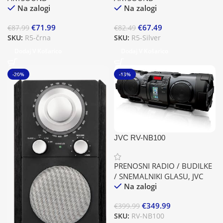
Na zalogi
Na zalogi
€
71.99
€
67.49
€
87.99
€
82.49
SKU:
R5-črna
SKU:
R5-Silver
Dodaj V Košarico
Dodaj V Košarico
-20%
-13%
JVC RV-NB100
PRENOSNI RADIO / BUDILKE
/ SNEMALNIKI GLASU
,
JVC
Na zalogi
€
349.99
€
399.99
SKU:
RV-NB100