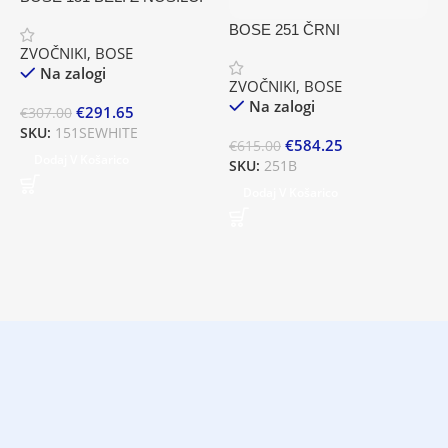
BOSE 251 ČRNI
ZVOČNIKI
,
BOSE
C
Na zalogi
ZVOČNIKI
,
BOSE
K
Na zalogi
€
291.65
€
307.00
Z
SKU:
151SEWHITE
€
584.25
€
615.00
Dodaj V Košarico
SKU:
251B
€
Dodaj V Košarico
S