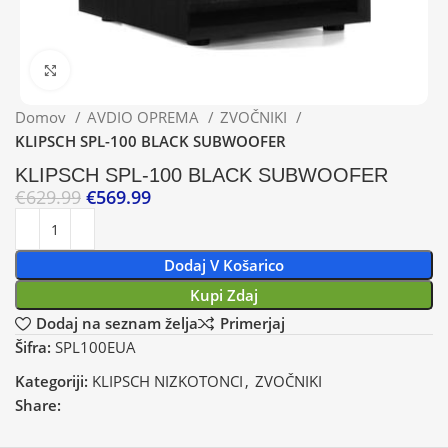
Klikni za povečavo
Domov
AVDIO OPREMA
ZVOČNIKI
KLIPSCH SPL-100 BLACK SUBWOOFER
KLIPSCH SPL-100 BLACK SUBWOOFER
€
629.99
€
569.99
Dodaj V Košarico
Kupi Zdaj
Dodaj na seznam želja
Primerjaj
Šifra:
SPL100EUA
Kategoriji:
KLIPSCH NIZKOTONCI
,
ZVOČNIKI
Share: