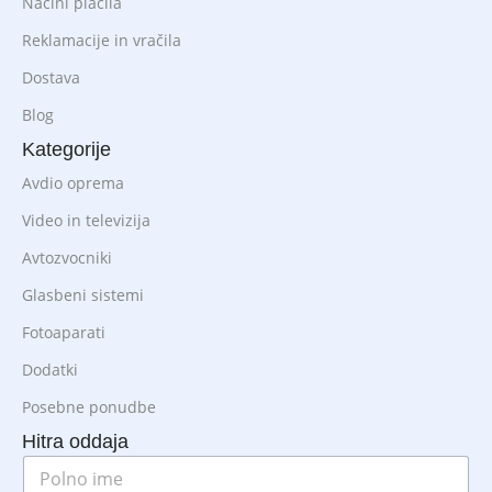
Načini plačila
Reklamacije in vračila
Dostava
Blog
Kategorije
Avdio oprema
Video in televizija
Avtozvocniki
Glasbeni sistemi
Fotoaparati
Dodatki
Posebne ponudbe
Hitra oddaja
P
o