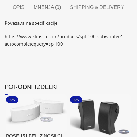
OPIS
MNENJA (0)
SHIPPING & DELIVERY
Povezava na specifikacije:
https://www.klipsch.com/products/spl-100-subwoofer?
autocompletequery=spl100
PORODNI IZDELKI
-5%
-5%
BOSE 151 BELI Z NOSILCI