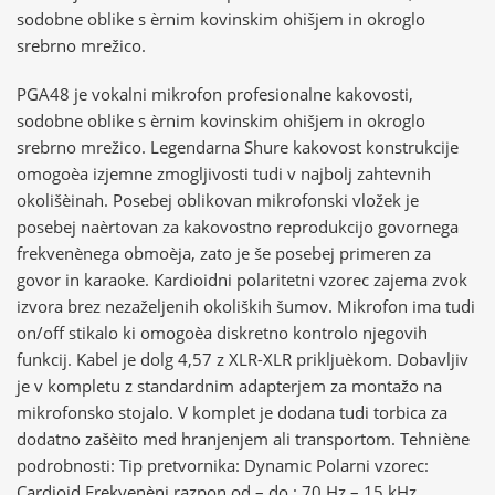
sodobne oblike s èrnim kovinskim ohišjem in okroglo
srebrno mrežico.
PGA48 je vokalni mikrofon profesionalne kakovosti,
sodobne oblike s èrnim kovinskim ohišjem in okroglo
srebrno mrežico. Legendarna Shure kakovost konstrukcije
omogoèa izjemne zmogljivosti tudi v najbolj zahtevnih
okolišèinah. Posebej oblikovan mikrofonski vložek je
posebej naèrtovan za kakovostno reprodukcijo govornega
frekvenènega obmoèja, zato je še posebej primeren za
govor in karaoke. Kardioidni polaritetni vzorec zajema zvok
izvora brez nezaželjenih okoliških šumov. Mikrofon ima tudi
on/off stikalo ki omogoèa diskretno kontrolo njegovih
funkcij. Kabel je dolg 4,57 z XLR-XLR prikljuèkom. Dobavljiv
je v kompletu z standardnim adapterjem za montažo na
mikrofonsko stojalo. V komplet je dodana tudi torbica za
dodatno zašèito med hranjenjem ali transportom. Tehniène
podrobnosti: Tip pretvornika: Dynamic Polarni vzorec:
Cardioid Frekvenèni razpon od – do : 70 Hz – 15 kHz