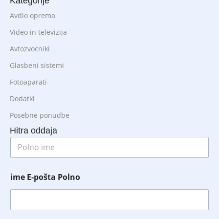
Kategorije
Avdio oprema
Video in televizija
Avtozvocniki
Glasbeni sistemi
Fotoaparati
Dodatki
Posebne ponudbe
Hitra oddaja
P
o
l
n
ime E-pošta Polno
o
i
m
e
*