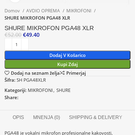
Domov
AVDIO OPREMA
MIKROFONI
SHURE MIKROFON PGA48 XLR
SHURE MIKROFON PGA48 XLR
€
52.00
€
49.40
Dodaj V Košarico
Kupi Zdaj
Dodaj na seznam želja
Primerjaj
Šifra:
SH PGA48XLR
Kategoriji:
MIKROFONI
,
SHURE
Share:
OPIS
MNENJA (0)
SHIPPING & DELIVERY
PGA48 je vokalni mikrofon profesionalne kakovosti,