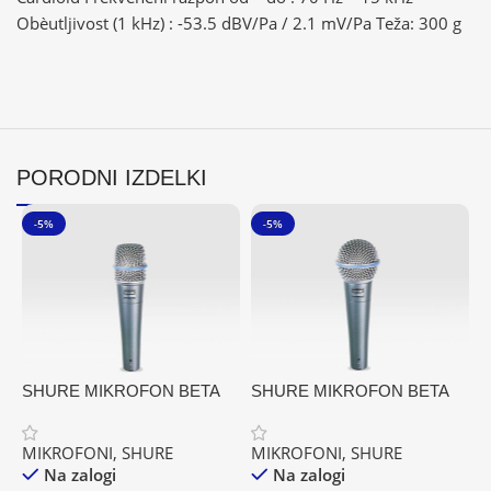
Obèutljivost (1 kHz) : -53.5 dBV/Pa / 2.1 mV/Pa Teža: 300 g
PORODNI IZDELKI
-5%
-5%
SHURE MIKROFON BETA
SHURE MIKROFON BETA
S
57A
58A
X
MIKROFONI
,
SHURE
MIKROFONI
,
SHURE
M
Na zalogi
Na zalogi