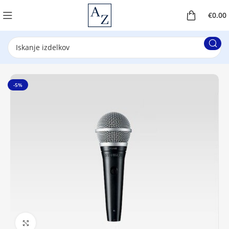
€
0.00
-5%
Klikni za povečavo