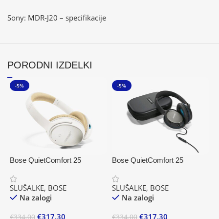
Sony: MDR-J20 – specifikacije
PORODNI IZDELKI
-5%
-5%
Bose QuietComfort 25
Bose QuietComfort 25
B
naglavne slušalke za Apple,
naglavne slušalke za
s
bele
Samsung in Android, črne
SLUŠALKE
,
BOSE
SLUŠALKE
,
BOSE
S
Na zalogi
Na zalogi
€
317.30
€
317.30
€
334.00
€
334.00
€