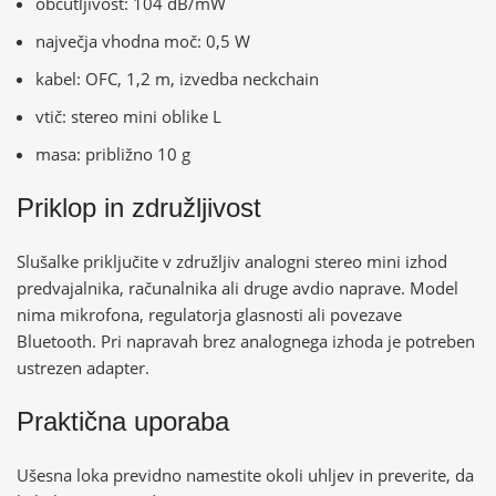
občutljivost: 104 dB/mW
največja vhodna moč: 0,5 W
kabel: OFC, 1,2 m, izvedba neckchain
vtič: stereo mini oblike L
masa: približno 10 g
Priklop in združljivost
Slušalke priključite v združljiv analogni stereo mini izhod
predvajalnika, računalnika ali druge avdio naprave. Model
nima mikrofona, regulatorja glasnosti ali povezave
Bluetooth. Pri napravah brez analognega izhoda je potreben
ustrezen adapter.
Praktična uporaba
Ušesna loka previdno namestite okoli uhljev in preverite, da