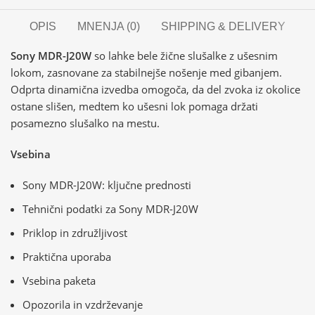
OPIS
MNENJA (0)
SHIPPING & DELIVERY
Sony MDR-J20W
so lahke bele žične slušalke z ušesnim
lokom, zasnovane za stabilnejše nošenje med gibanjem.
Odprta dinamična izvedba omogoča, da del zvoka iz okolice
ostane slišen, medtem ko ušesni lok pomaga držati
posamezno slušalko na mestu.
Vsebina
Sony MDR-J20W: ključne prednosti
Tehnični podatki za Sony MDR-J20W
Priklop in združljivost
Praktična uporaba
Vsebina paketa
Opozorila in vzdrževanje