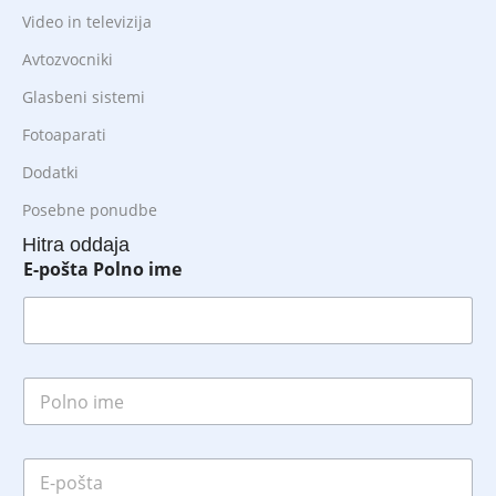
Video in televizija
Avtozvocniki
Glasbeni sistemi
Fotoaparati
Dodatki
Posebne ponudbe
Hitra oddaja
E-pošta Polno ime
P
o
l
n
E
o
-
i