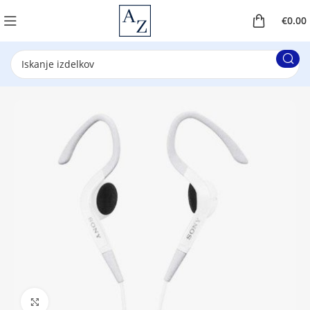
€
0.00
Klikni za povečavo