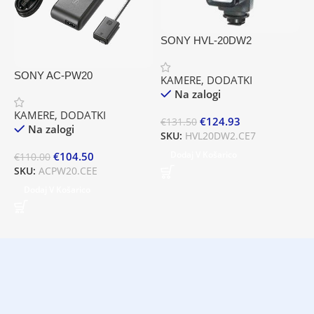
SONY HVL-20DW2
S
SONY AC-PW20
KAMERE
,
DODATKI
K
Na zalogi
KAMERE
,
DODATKI
€
124.93
€
131.50
Na zalogi
€
SKU:
HVL20DW2.CE7
S
Dodaj V Košarico
€
104.50
€
110.00
SKU:
ACPW20.CEE
Dodaj V Košarico