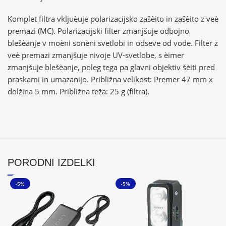
Komplet filtra vkljuèuje polarizacijsko zašèito in zašèito z veè
premazi (MC). Polarizacijski filter zmanjšuje odbojno
blešèanje v moèni sonèni svetlobi in odseve od vode. Filter z
veè premazi zmanjšuje nivoje UV-svetlobe, s èimer
zmanjšuje blešèanje, poleg tega pa glavni objektiv šèiti pred
praskami in umazanijo. Približna velikost: Premer 47 mm x
dolžina 5 mm. Približna teža: 25 g (filtra).
PORODNI IZDELKI
-5%
-5%