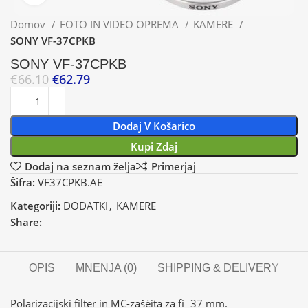
Domov
FOTO IN VIDEO OPREMA
KAMERE
SONY VF-37CPKB
SONY VF-37CPKB
€
66.10
€
62.79
Dodaj V Košarico
Kupi Zdaj
Dodaj na seznam želja
Primerjaj
Šifra:
VF37CPKB.AE
Kategoriji:
DODATKI
,
KAMERE
Share:
OPIS
MNENJA (0)
SHIPPING & DELIVERY
Polarizacijski filter in MC-zašèita za fi=37 mm.