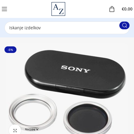
€
0.00
-5%
Klikni za povečavo