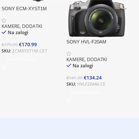
SO
SONY ECM-XYST1M
KA
KAMERE
,
DODATKI
Na zalogi
€
89
SONY HVL-F20AM
€
170.99
€
179.99
SK
SKU:
ECMXYST1M.CE7
D
KAMERE
,
DODATKI
Dodaj V Košarico
Na zalogi
€
134.24
€
141.30
SKU:
HVLF20AM.CE
Dodaj V Košarico