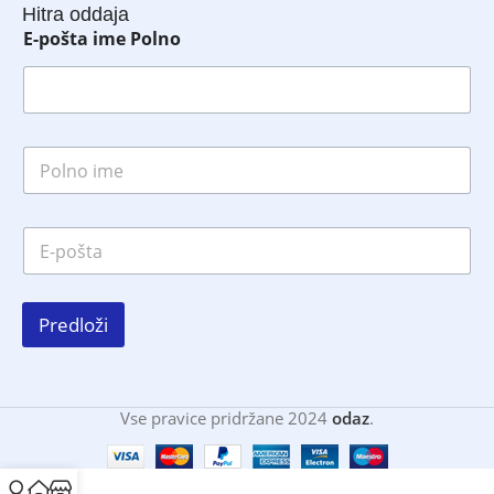
Hitra oddaja
E-pošta ime Polno
P
o
l
n
E
o
-
i
p
m
o
e
š
*
Predloži
t
a
*
Vse pravice pridržane 2024
odaz
.