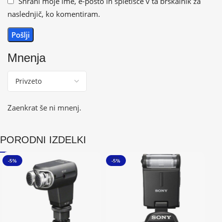
Shrani moje ime, e-pošto in spletišče v ta brskalnik za
naslednjič, ko komentiram.
Mnenja
Zaenkrat še ni mnenj.
PORODNI IZDELKI
-5%
-5%
-5