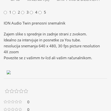
1
2
3
4
5
ION Audio Twin prenosni snemalnik
Zajem slike s sprednje in zadnje strani z zvokom.
Idealno za intervjuje in posnetke za You tube.
resolucija snemanja 640 x 480, 30 fps picture resolution
4X zoom
Povezite se z vašimm tv-lcd ali vašim računalnikom.
0
0