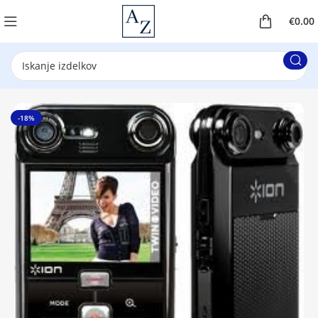
€
0.00
-18%