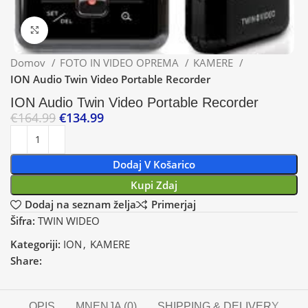
Klikni za povečavo
Domov
FOTO IN VIDEO OPREMA
KAMERE
ION Audio Twin Video Portable Recorder
ION Audio Twin Video Portable Recorder
€
164.99
€
134.99
Dodaj V Košarico
Kupi Zdaj
Dodaj na seznam želja
Primerjaj
Šifra:
TWIN WIDEO
Kategoriji:
ION
,
KAMERE
Share:
OPIS
MNENJA (0)
SHIPPING & DELIVERY