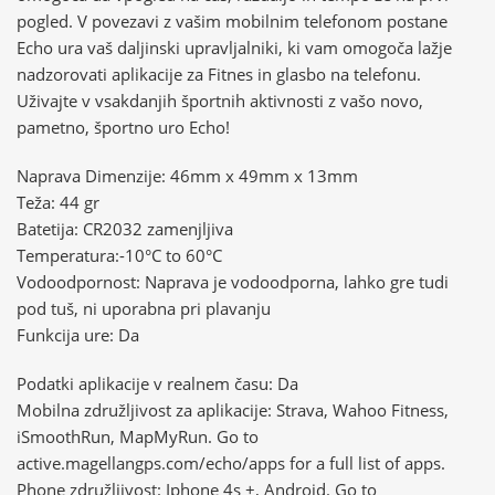
pogled. V povezavi z vašim mobilnim telefonom postane
Echo ura vaš daljinski upravljalniki, ki vam omogoča lažje
nadzorovati aplikacije za Fitnes in glasbo na telefonu.
Uživajte v vsakdanjih športnih aktivnosti z vašo novo,
pametno, športno uro Echo!
Naprava Dimenzije: 46mm x 49mm x 13mm
Teža: 44 gr
Batetija: CR2032 zamenjljiva
Temperatura:-10°C to 60°C
Vodoodpornost: Naprava je vodoodporna, lahko gre tudi
pod tuš, ni uporabna pri plavanju
Funkcija ure: Da
Podatki aplikacije v realnem času: Da
Mobilna združljivost za aplikacije: Strava, Wahoo Fitness,
iSmoothRun, MapMyRun. Go to
active.magellangps.com/echo/apps for a full list of apps.
Phone združljivost: Iphone 4s +, Android. Go to