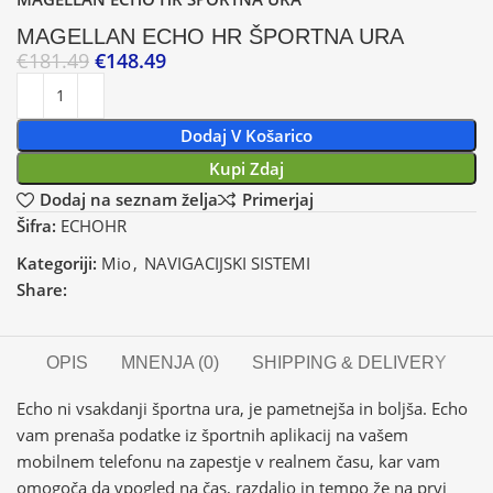
MAGELLAN ECHO HR ŠPORTNA URA
€
181.49
€
148.49
Dodaj V Košarico
Kupi Zdaj
Dodaj na seznam želja
Primerjaj
Šifra:
ECHOHR
Kategoriji:
Mio
,
NAVIGACIJSKI SISTEMI
Share:
OPIS
MNENJA (0)
SHIPPING & DELIVERY
Echo ni vsakdanji športna ura, je pametnejša in boljša. Echo
vam prenaša podatke iz športnih aplikacij na vašem
mobilnem telefonu na zapestje v realnem času, kar vam
omogoča da vpogled na čas, razdaljo in tempo že na prvi