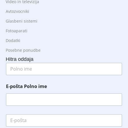
Video in televizija
Avtozvocniki
Glasbeni sistemi
Fotoaparati
Dodatki
Posebne ponudbe
Hitra oddaja
P
o
l
n
E-pošta Polno ime
o
i
m
e
*
E
-
p