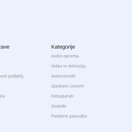
zave
Kategorije
Avdio oprema
Video in televizija
st podjetij
Avtozvocniki
Glasbeni sistemi
ila
Fotoaparati
Dodatki
Posebne ponudbe