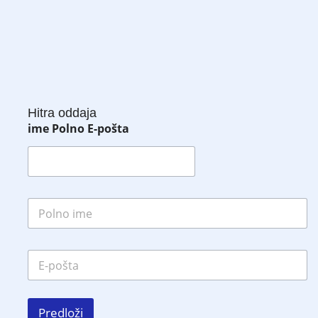
Hitra oddaja
ime Polno E-pošta
P
o
l
n
E
o
-
i
p
m
o
e
š
*
Predloži