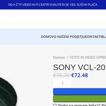
OD A-Ž TV VIDEO HI-FI CENTRI KVALITETA SE VIDI, SLIŠI IN PLAČA.
DOMOV
O NAŠEM PODJETJU
KONTAKTI
BL
Domov
FOTO IN VIDEO OPR
SONY VCL-20
€
76.30
€
72.48
Dodaj na seznam želja
Pr