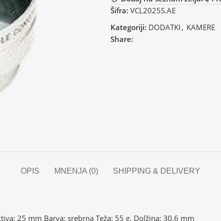
Šifra:
VCL2025S.AE
Kategoriji:
DODATKI
,
KAMERE
Share:
OPIS
MNENJA (0)
SHIPPING & DELIVERY
jektiva: 25 mm Barva: srebrna Teža: 55 g, Dolžina: 30,6 mm