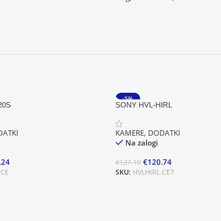
-5%
20S
SONY HVL-HIRL
ATKI
KAMERE
,
DODATKI
Na zalogi
.24
€
120.74
€
127.10
.CE
SKU:
HVLHIRL.CE7
ico
Dodaj V Košarico