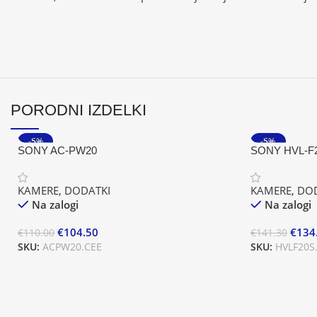
PORODNI IZDELKI
-5%
-5%
SONY AC-PW20
SONY HVL-F
KAMERE
,
DODATKI
KAMERE
,
DOD
Na zalogi
Na zalogi
€
104.50
€
134
€
110.00
€
141.30
SKU:
ACPW20.CEE
SKU:
HVLF20S
Dodaj V Košarico
Dodaj V Košar