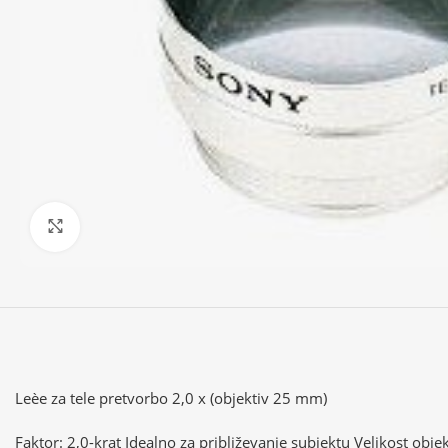
Klikni za povečavo
Leèe za tele pretvorbo 2,0 x (objektiv 25 mm)
Faktor: 2,0-krat Idealno za približevanje subjektu Velikost ob