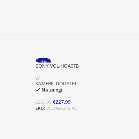
-5%
SONY VCL-HGA07B
KAMERE
,
DODATKI
Na zalogi
€
227.99
€
239.99
SKU:
VCLHGA07B.AE
Dodaj V Košarico