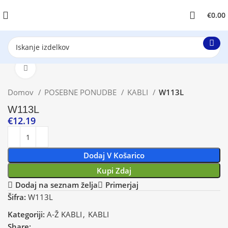
€
0.00
Klikni za povečavo
Domov
POSEBNE PONUDBE
KABLI
W113L
W113L
€
12.19
Dodaj V Košarico
Kupi Zdaj
Dodaj na seznam želja
Primerjaj
Šifra:
W113L
Kategoriji:
A-Ž KABLI
,
KABLI
Share: