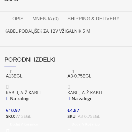
OPIS
MNENJA (0)
SHIPPING & DELIVERY
KABEL PODALJŠEK ZA 12V VŽIGALNIK 5 M
PORODNI IZDELKI
A13EGL
A3-0.75EGL
KABLI
,
A-Ž KABLI
KABLI
,
A-Ž KABLI
Na zalogi
Na zalogi
A
€
10.97
€
4.87
K
SKU:
A13EGL
SKU:
A3-0.75EGL
Dodaj V Košarico
Dodaj V Košarico